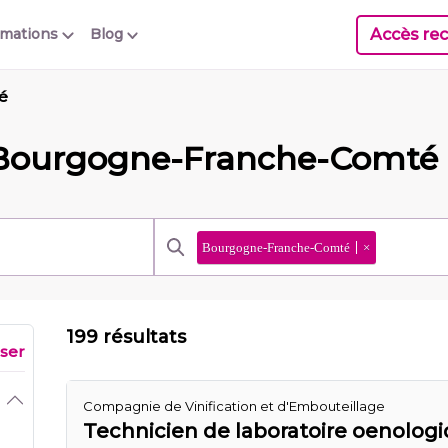
Accès rec
rmations
Blog
é
n Bourgogne-Franche-Comté
Bourgogne-Franche-Comté
×
199 résultats
iser
Compagnie de Vinification et d'Embouteillage
Technicien de laboratoire oenologi