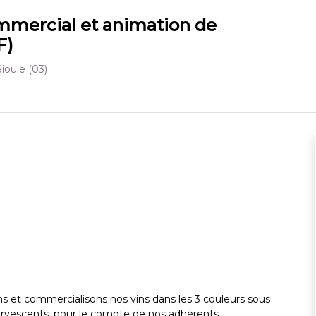
mercial et animation de
F)
Sioule
(03)
ns et commercialisons nos vins dans les 3 couleurs sous
ervescents, pour le compte de nos adhérents.