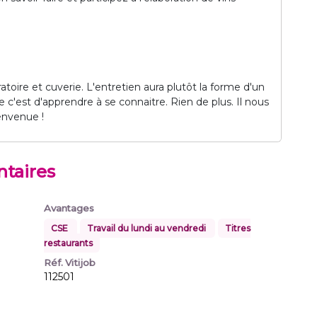
oire et cuverie. L'entretien aura plutôt la forme d'un
 c'est d'apprendre à se connaitre. Rien de plus. Il nous
ienvenue !
taires
Avantages
CSE
Travail du lundi au vendredi
Titres
restaurants
Réf. Vitijob
112501