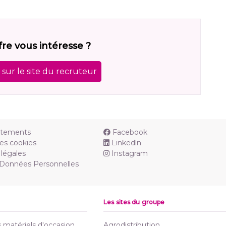
fre vous intéresse ?
sur le site du recruteur
utements
Facebook
es cookies
Linkedln
légales
Instagram
 Données Personnelles
Les sites du groupe
matériels d'occasion
Agrodistribution