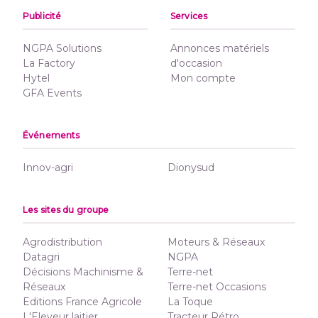
Publicité
Services
NGPA Solutions
Annonces matériels
La Factory
d'occasion
Hytel
Mon compte
GFA Events
Événements
Innov-agri
Dionysud
Les sites du groupe
Agrodistribution
Moteurs & Réseaux
Datagri
NGPA
Décisions Machinisme &
Terre-net
Réseaux
Terre-net Occasions
Editions France Agricole
La Toque
L'Eleveur laitier
Tracteur Rétro