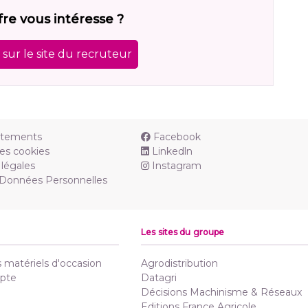
fre vous intéresse ?
sur le site du recruteur
utements
Facebook
es cookies
Linkedln
légales
Instagram
 Données Personnelles
Les sites du groupe
matériels d'occasion
Agrodistribution
pte
Datagri
Décisions Machinisme & Réseaux
Editions France Agricole