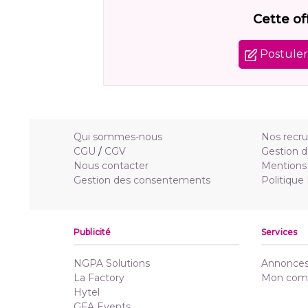
Cette of
Postuler 
Qui sommes-nous
Nos recr
CGU
/
CGV
Gestion d
Nous contacter
Mentions 
Gestion des consentements
Politique
Publicité
Services
NGPA Solutions
Annonces 
La Factory
Mon com
Hytel
GFA Events