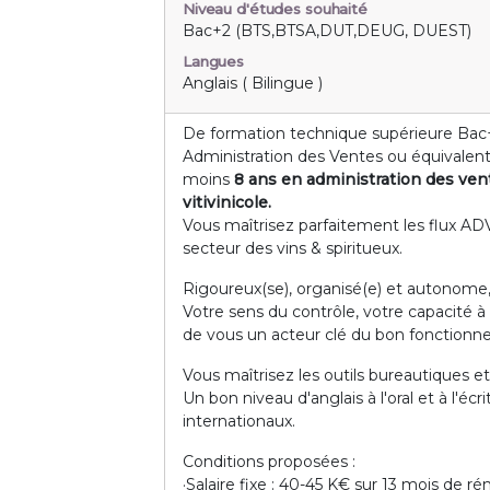
Niveau d'études souhaité
Bac+2 (BTS,BTSA,DUT,DEUG, DUEST)
Langues
Anglais ( Bilingue )
De formation technique supérieure Ba
Administration des Ventes ou équivalent,
moins
8 ans en administration des ven
vitivinicole.
Vous maîtrisez parfaitement les flux ADV
secteur des vins & spiritueux.
Rigoureux(se), organisé(e) et autonome, 
Votre sens du contrôle, votre capacité à gé
de vous un acteur clé du bon fonctionne
Vous maîtrisez les outils bureautiques e
Un bon niveau d'anglais à l'oral et à l'éc
internationaux.
Conditions proposées :
·Salaire fixe : 40-45 K€ sur 13 mois de r