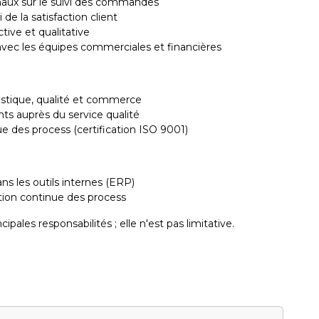
ionaux sur le suivi des commandes
de la satisfaction client
tive et qualitative
 avec les équipes commerciales et financières
gistique, qualité et commerce
nts auprès du service qualité
ue des process (certification ISO 9001)
ans les outils internes (ERP)
tion continue des process
pales responsabilités ; elle n'est pas limitative.