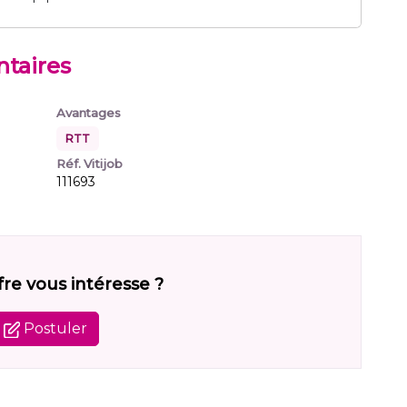
taires
Avantages
RTT
Réf. Vitijob
111693
fre vous intéresse ?
Postuler