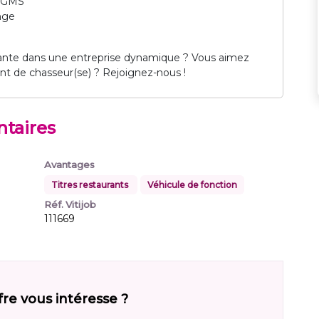
la GMS
enge
ante dans une entreprise dynamique ? Vous aimez
nt de chasseur(se) ? Rejoignez-nous !
taires
Avantages
Titres restaurants
Véhicule de fonction
Réf. Vitijob
111669
fre vous intéresse ?