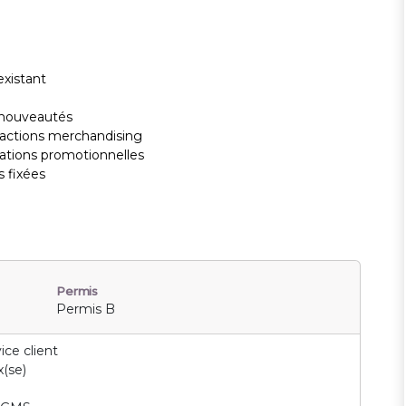
existant
s nouveautés
es actions merchandising
rations promotionnelles
s fixées
Permis
Permis B
ice client
(se)