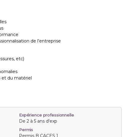
lles
us
rformance
ssionnalisation de l’entreprise
ssures, etc)
nomalies
s et du matériel
Expérience professionnelle
De 2 à 5 ans d'exp
Permis
Permis B CACES 1