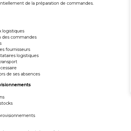
sentiellement de la préparation de commandes.
x logistiques
tion des commandes
s
es fournisseurs
tataires logistiques
transport
écessaire
 lors de ses absences
ovisionnements
ons
stocks
approvisionnements