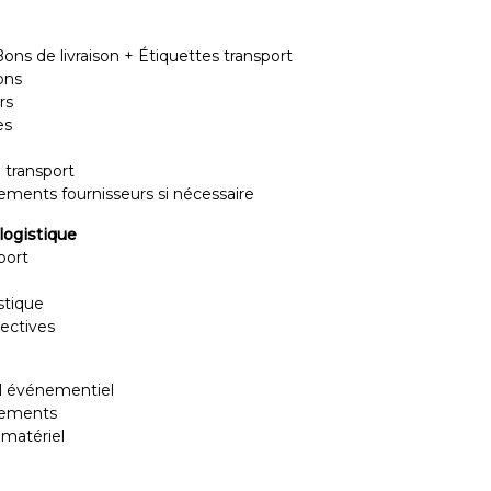
ns de livraison + Étiquettes transport
ons
rs
es
 transport
vements fournisseurs si nécessaire
 logistique
port
stique
rectives
el événementiel
énements
 matériel