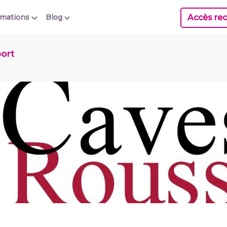
Accès rec
rmations
Blog
port