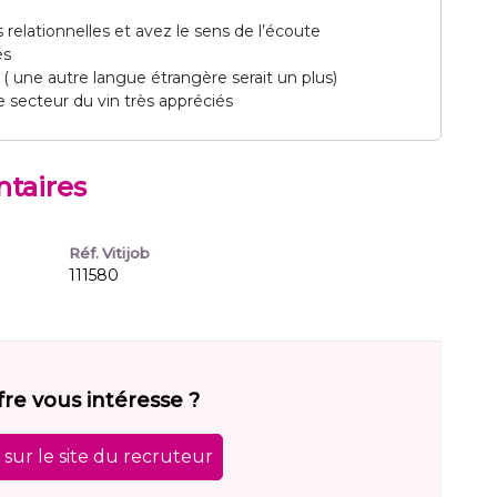
 relationnelles et avez le sens de l’écoute
és
s ( une autre langue étrangère serait un plus)
e secteur du vin très appréciés
taires
Réf. Vitijob
111580
fre vous intéresse ?
sur le site du recruteur