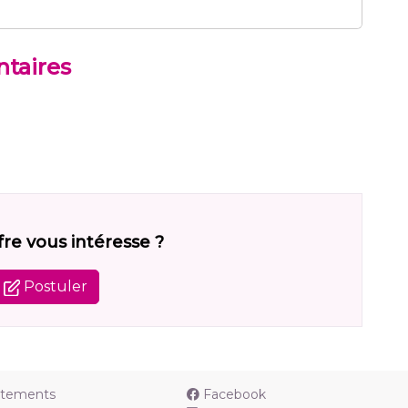
taires
fre vous intéresse ?
Postuler
utements
Facebook