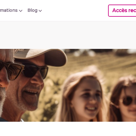
Accès rec
rmations
Blog