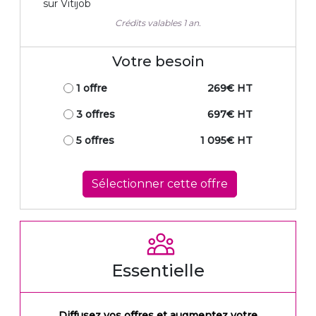
sur Vitijob
Crédits valables 1 an.
Votre besoin
1 offre
269€ HT
3 offres
697€ HT
5 offres
1 095€ HT
Sélectionner cette offre
Essentielle
Diffusez vos offres et augmentez votre