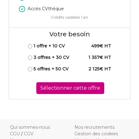
Accès CVthèque
Crédits valables 1 an.
Votre besoin
1 offre
+ 10 CV
499€ HT
3 offres
+ 30 CV
1 357€ HT
5 offres
+ 50 CV
2 125€ HT
Sélectionner cette offre
Qui sommes-nous
Nos recrutements
CGU
/
CGV
Gestion des cookies