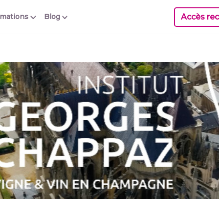
Accès rec
rmations
Blog