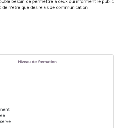
ouble besoin de permettre à ceux qui informent le public
t de n’être que des relais de communication.
Niveau de formation
ement
née
éserve