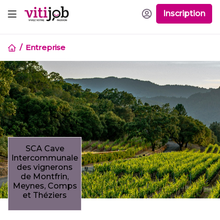
Inscription
Entreprise
SCA Cave
Intercommunale
des vignerons
de Montfrin,
Meynes, Comps
et Théziers