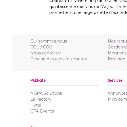
Château La Varière, implanté à Brissa
quintessence des vins de l’Anjou. Par leu
promettent une large palette d’accords
Qui sommes-nous
Nos recr
CGU
/
CGV
Gestion d
Nous contacter
Mentions 
Gestion des consentements
Politique
Publicité
Services
NGPA Solutions
Annonces 
La Factory
Mon com
Hytel
GFA Events