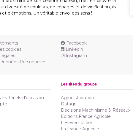
c à proximité de son célèbre château, met en œuvre la
r diversité de couleurs, de cépages et de vinification, ils
 et d’émotions. Un véritable envol des sens !
utements
Facebook
es cookies
Linkedln
légales
Instagram
 Données Personnelles
Les sites du groupe
matériels d'occasion
Agrodistribution
pte
Datagri
Décisions Machinisme & Réseaux
Editions France Agricole
L'Eleveur laitier
La France Agricole