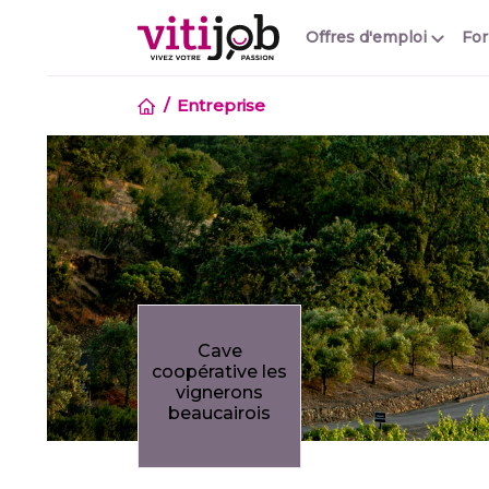
Offres d'emploi
Fo
Entreprise
Cave
coopérative les
vignerons
beaucairois