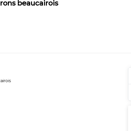
erons beaucairois
irois