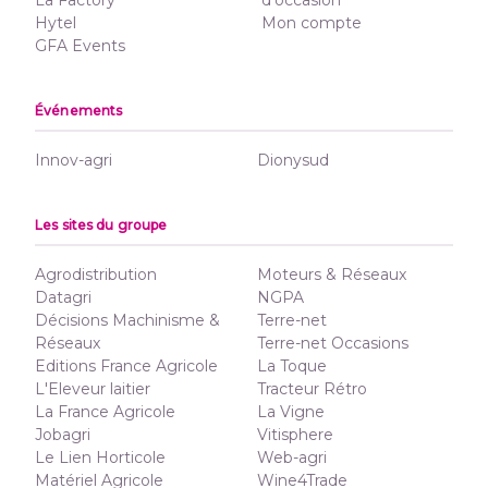
La Factory
d'occasion
Hytel
Mon compte
GFA Events
Événements
Innov-agri
Dionysud
Les sites du groupe
Agrodistribution
Moteurs & Réseaux
Datagri
NGPA
Décisions Machinisme &
Terre-net
Réseaux
Terre-net Occasions
Editions France Agricole
La Toque
L'Eleveur laitier
Tracteur Rétro
La France Agricole
La Vigne
Jobagri
Vitisphere
Le Lien Horticole
Web-agri
Matériel Agricole
Wine4Trade