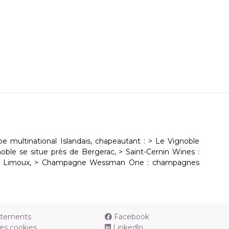
e multinational Islandais, chapeautant : > Le Vignoble
noble se situe près de Bergerac, > Saint-Cernin Wines :
et Limoux, > Champagne Wessman One : champagnes
utements
Facebook
es cookies
Linkedln