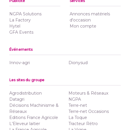
Publicité
Services
NGPA Solutions
Annonces matériels
La Factory
d'occasion
Hytel
Mon compte
GFA Events
Événements
Innov-agri
Dionysud
Les sites du groupe
Agrodistribution
Moteurs & Réseaux
Datagri
NGPA
Décisions Machinisme &
Terre-net
Réseaux
Terre-net Occasions
Editions France Agricole
La Toque
L'Eleveur laitier
Tracteur Rétro
La France Agricole
La Vigne