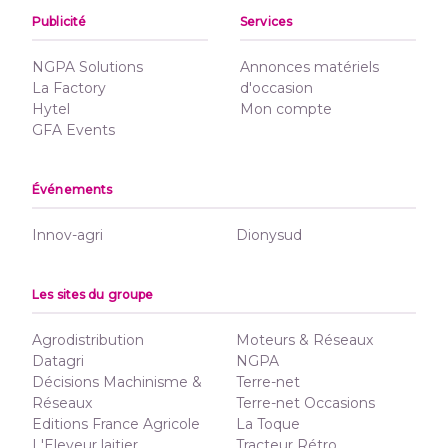
Publicité
Services
NGPA Solutions
Annonces matériels
La Factory
d'occasion
Hytel
Mon compte
GFA Events
Événements
Innov-agri
Dionysud
Les sites du groupe
Agrodistribution
Moteurs & Réseaux
Datagri
NGPA
Décisions Machinisme &
Terre-net
Réseaux
Terre-net Occasions
Editions France Agricole
La Toque
L'Eleveur laitier
Tracteur Rétro