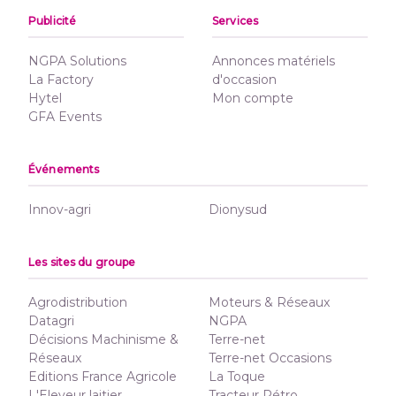
Publicité
Services
NGPA Solutions
Annonces matériels
La Factory
d'occasion
Hytel
Mon compte
GFA Events
Événements
Innov-agri
Dionysud
Les sites du groupe
Agrodistribution
Moteurs & Réseaux
Datagri
NGPA
Décisions Machinisme &
Terre-net
Réseaux
Terre-net Occasions
Editions France Agricole
La Toque
L'Eleveur laitier
Tracteur Rétro