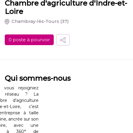
Chambre d'agriculture d'Indre-et-
Loire
Chambray-lès-Tours
(37)
0 poste à pourvoir
Qui sommes-nous
 vous rejoigniez
e réseau ? La
re d’agriculture
re-et-Loire, c’est
ntreprise à taille
ne, ancrée sur son
itoire, avec une
ion à 360° de