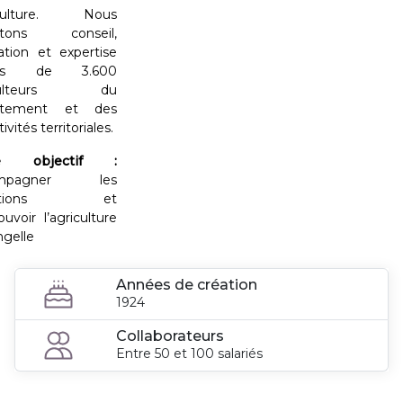
riculture. Nous
rtons conseil,
ation et expertise
rès de 3.600
iculteurs du
rtement et des
tivités territoriales.
re objectif :
ompagner les
nsitions et
uvoir l’agriculture
ngelle
Années de création
1924
Collaborateurs
Entre 50 et 100 salariés