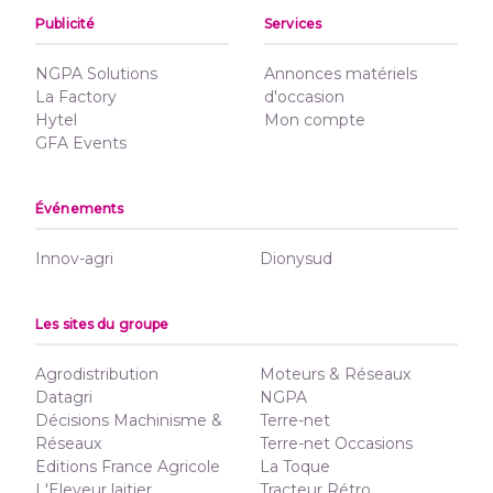
Publicité
Services
NGPA Solutions
Annonces matériels
La Factory
d'occasion
Hytel
Mon compte
GFA Events
Événements
Innov-agri
Dionysud
Les sites du groupe
Agrodistribution
Moteurs & Réseaux
Datagri
NGPA
Décisions Machinisme &
Terre-net
Réseaux
Terre-net Occasions
Editions France Agricole
La Toque
L'Eleveur laitier
Tracteur Rétro