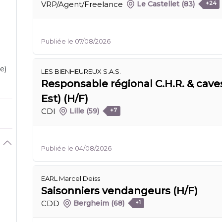
VRP/Agent/Freelance
Le Castellet
(83)
+24
Publiée le 07/08/2026
e)
LES BIENHEUREUX S.A.S.
Responsable régional C.H.R. & caves
Est) (H/F)
CDI
Lille
(59)
+7
Publiée le 04/08/2026
EARL Marcel Deiss
Saisonniers vendangeurs (H/F)
CDD
Bergheim
(68)
+1