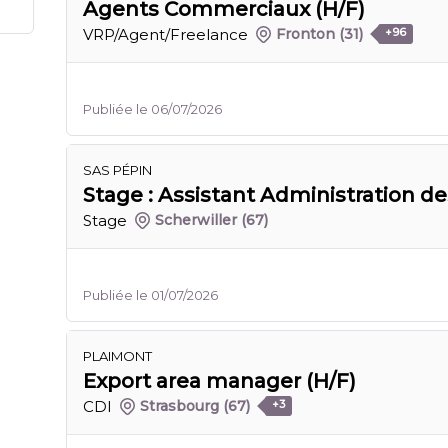
Agents Commerciaux (H/F)
VRP/Agent/Freelance
Fronton
(31)
+96
Publiée le 06/07/2026
SAS PÉPIN
Stage : Assistant Administration de
Stage
Scherwiller
(67)
Publiée le 01/07/2026
PLAIMONT
Export area manager (H/F)
CDI
Strasbourg
(67)
+3