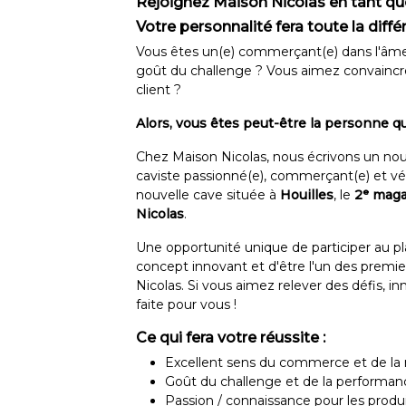
Rejoignez Maison Nicolas en tant qu
Votre personnalité fera toute la diffé
Vous êtes un(e) commerçant(e) dans l'âme, p
goût du challenge ? Vous aimez convaincre,
client ?
Alors, vous êtes peut-être la personne q
Chez Maison Nicolas, nous écrivons un nou
caviste passionné(e), commerçant(e) et vér
nouvelle cave située à
Houilles
, le
2ᵉ maga
Nicolas
.
Une opportunité unique de participer au pla
concept innovant et d'être l'un des premi
Nicolas. Si vous aimez relever des défis, i
faite pour vous !
Ce qui fera votre réussite :
Excellent sens du commerce et de la r
Goût du challenge et de la performa
Passion / connaissance pour les produits