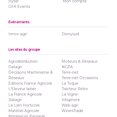
Hytel
Mon compte
GFA Events
Événements
Innov-agri
Dionysud
Les sites du groupe
Agrodistribution
Moteurs & Réseaux
Datagri
NGPA
Décisions Machinisme &
Terre-net
Réseaux
Terre-net Occasions
Editions France Agricole
La Toque
L'Eleveur laitier
Tracteur Rétro
La France Agricole
La Vigne
Jobagri
Vitisphere
Le Lien Horticole
Web-agri
Matériel Agricole
Wine4Trade
Matériel et Paysage