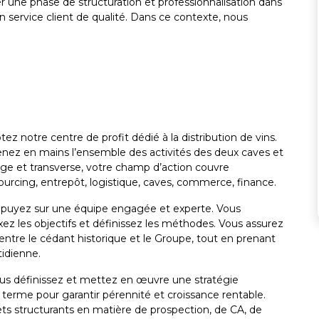
 une phase de structuration et professionnalisation dans
un service client de qualité. Dans ce contexte, nous
ez notre centre de profit dédié à la distribution de vins.
nez en mains l’ensemble des activités des deux caves et
arge et transverse, votre champ d’action couvre
sourcing, entrepôt, logistique, caves, commerce, finance.
appuyez sur une équipe engagée et experte. Vous
ixez les objectifs et définissez les méthodes. Vous assurez
 entre le cédant historique et le Groupe, tout en prenant
idienne.
ous définissez et mettez en œuvre une stratégie
erme pour garantir pérennité et croissance rentable.
jets structurants en matière de prospection, de CA, de