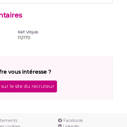
taires
Réf. Vitijob
112170
fre vous intéresse ?
sur le site du recruteur
utements
Facebook
es cookies
Linkedln