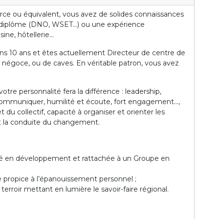
rce ou équivalent, vous avez de solides connaissances
 un diplôme (DNO, WSET…) ou une expérience
sine, hôtellerie…
ins 10 ans et êtes actuellement Directeur de centre de
e négoce, ou de caves. En véritable patron, vous avez
e personnalité fera la différence : leadership,
communiquer, humilité et écoute, fort engagement...,
 du collectif, capacité à organiser et orienter les
t la conduite du changement.
ité en développement et rattachée à un Groupe en
e propice à l’épanouissement personnel ;
erroir mettant en lumière le savoir-faire régional.