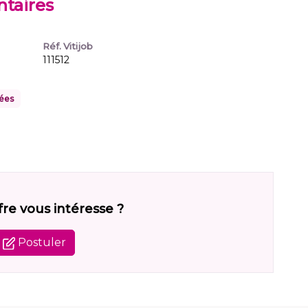
taires
Réf. Vitijob
111512
ées
fre vous intéresse ?
Postuler