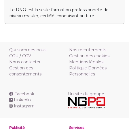
Le DNO est la seule formation professionnelle de
niveau master, certifié, conduisant au titre
d’œnologue. Il a pour ambition première de former
des cadres de qualité, capable d’appréhender et de
conduire l’évolution du vin. Débouchés : Responsable
de production, œnologue conseil, responsable
commercial et marketing, responsable de domaine
Qui sommes-nous
Nos recrutements
viti-vinicole, Institutions, laboratoires œnologiques,
CGU
/
CGV
Gestion des cookies
centres techniques, Responsable technique pour
Nous contacter
Mentions légales
matériel et produits oenologiques… Depuis 2013 la
Gestion des
Politique Données
formation de DNO à Toulouse peut aussi se faire sous
consentements
Personnelles
contrat d'apprentissage en alternance.
Facebook
Un site du groupe
Linkedln
Instagram
Publicité
Services