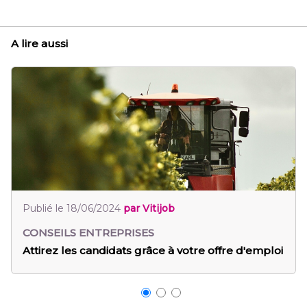
A lire aussi
ijob
Publié le 19/06/2024
par Vitijob
CONSEILS ENTREPRISES
ce à votre offre d'emploi
Guide : bien compléter sa pa