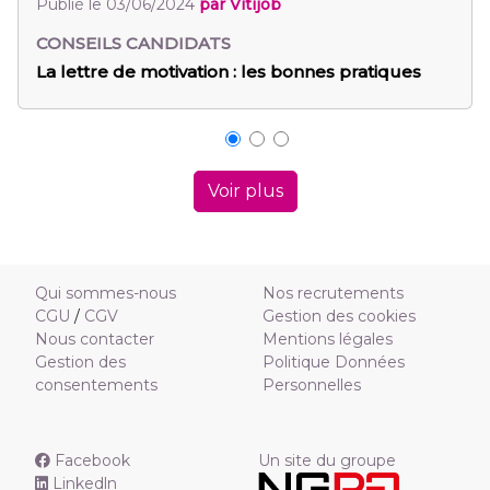
Publié le 03/06/2024
par Vitijob
P
CONSEILS CANDIDATS
La lettre de motivation : les bonnes pratiques
G
Voir plus
Qui sommes-nous
Nos recrutements
CGU
/
CGV
Gestion des cookies
Nous contacter
Mentions légales
Gestion des
Politique Données
consentements
Personnelles
Facebook
Un site du groupe
Linkedln