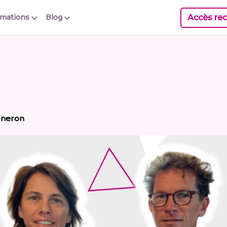
Accès rec
rmations
Blog
gneron