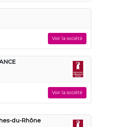
Voir la société
RANCE
Voir la société
ches-du-Rhône